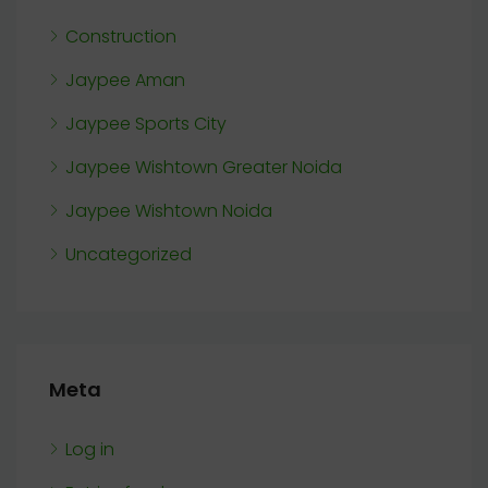
Construction
Jaypee Aman
Jaypee Sports City
Jaypee Wishtown Greater Noida
Jaypee Wishtown Noida
Uncategorized
Meta
Log in