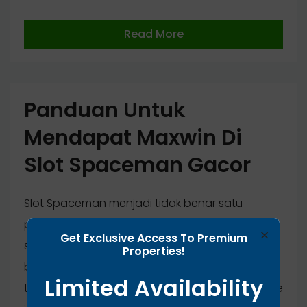
Read More
Panduan Untuk
Mendapat Maxwin Di
Slot Spaceman Gacor
Slot Spaceman menjadi tidak benar satu
permainan yang paling banyak diburu pemain
×
Get Exclusive Access To Premium
slot online waktu ini. Dengan rencana unik
Properties!
bertema luar angkasa dan sistem taruhan real-
Limited Availability
time yang berbeda berasal dari slot klasik, game