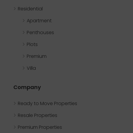
Residential
Apartment
Penthouses
Plots
Premium
Villa
Company
Ready to Move Properties
Resale Properties
Premium Properties