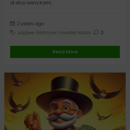
di situs resmi Kami...
2 years ago
Jaypee Wishtown Greater Noida
0
Read More