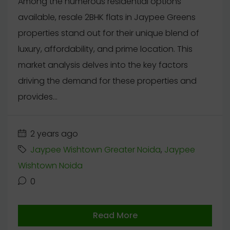
Among the numerous residential options
available, resale 2BHK flats in Jaypee Greens
properties stand out for their unique blend of
luxury, affordability, and prime location. This
market analysis delves into the key factors
driving the demand for these properties and
provides...
2 years ago
Jaypee Wishtown Greater Noida
,
Jaypee
Wishtown Noida
0
Read More