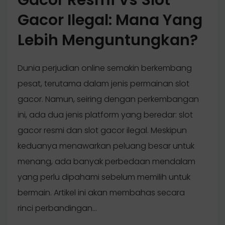
Gacor Ilegal: Mana Yang
Lebih Menguntungkan?
Dunia perjudian online semakin berkembang
pesat, terutama dalam jenis permainan slot
gacor. Namun, seiring dengan perkembangan
ini, ada dua jenis platform yang beredar: slot
gacor resmi dan slot gacor ilegal. Meskipun
keduanya menawarkan peluang besar untuk
menang, ada banyak perbedaan mendalam
yang perlu dipahami sebelum memilih untuk
bermain. Artikel ini akan membahas secara
rinci perbandingan...