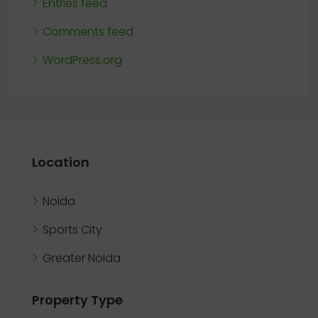
Entries feed
Comments feed
WordPress.org
Location
Noida
Sports City
Greater Noida
Property Type