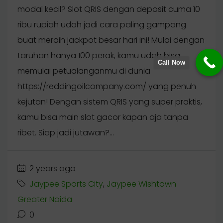
modal kecil? Slot QRIS dengan deposit cuma 10
ribu rupiah udah jadi cara paling gampang
buat meraih jackpot besar hari ini! Mulai dengan
taruhan hanya 100 perak, kamu udah bisa
Call Now
memulai petualanganmu di dunia
https://reddingoilcompany.com/ yang penuh
kejutan! Dengan sistem QRIS yang super praktis,
kamu bisa main slot gacor kapan aja tanpa
ribet. Siap jadi jutawan?...
2 years ago
Jaypee Sports City
,
Jaypee Wishtown
Greater Noida
0