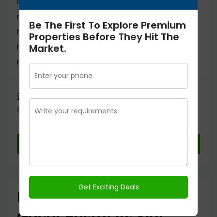
ini menghadirkan sensasi bermain yang
menegangkan sekaligus menguntungkan.
Be The First To Explore Premium
Namun, satu pertanyaan penting yang kerap
Properties Before They Hit The
nampak adalah: Bagaimana langkah
Market.
memperoleh maxwin di Spaceman?...
2 years ago
Jaypee Wishtown Greater Noida
0
Read More
Perbandingan Slot
Gacor Resmi Vs Slot